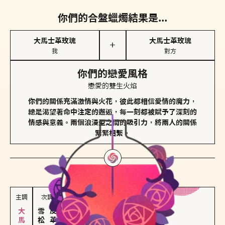
你們的合盤蠟燭結果是...
大馬士革玫瑰
大馬士革玫瑰
＋
我
對方
你們的戀愛風格
戀愛的雙生火焰
你們的關係充滿激情與火花，彼此都相信愛情的魔力，
總是渴望著命中注定的邂逅，每一刻都被賦予了深刻的
情感與意義。兩個浪漫型之間的吸引力，將兩人的關係
緊緊相繫。
對方
的主調蠟燭是...
主調
次調