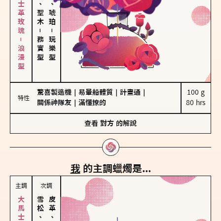
大馬士革玫瑰－浪漫型
雪松、聖木
皮革、琥珀
－
－
務實型
玩樂型
驚喜製造機
｜
易暈船體質
｜
計畫通
｜
100 g

特性
關係神隊友
｜
滿懂撩的
80 hrs
查看
對方
的解說
我
的主調蠟燭是...
主調
次調
雪松、聖木
皮革、琥珀