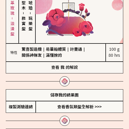
大馬士革玫瑰－浪漫型
－
－
務實型
玩樂型
驚喜製造機
｜
易暈船體質
｜
計畫通
｜
100 g

特性
關係神隊友
｜
滿懂撩的
80 hrs
查看
我
的解說
儲存我的結果圖
複製測驗連結
查看香氛類型全解析 >>>