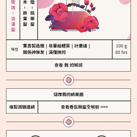
大馬士革玫瑰－浪漫型
－
－
務實型
玩樂型
驚喜製造機
｜
易暈船體質
｜
計畫通
｜
100 g

特性
關係神隊友
｜
滿懂撩的
80 hrs
查看
我
的解說
儲存我的結果圖
複製測驗連結
查看香氛類型全解析 >>>