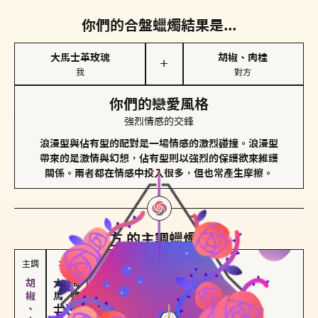
你們的合盤蠟燭結果是...
大馬士革玫瑰
胡椒、肉桂
＋
我
對方
你們的戀愛風格
強烈情感的交鋒
浪漫型與佔有型的配對是一場情感的激烈碰撞。浪漫型
帶來的是激情與幻想，佔有型則以強烈的保護欲來維護
關係。兩者都在情感中投入很多，但也常產生摩擦。
對方
的主調蠟燭是...
主調
次調
大馬士革玫瑰
海鹽、雪花