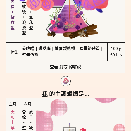
胡椒、肉桂－佔有型
－
－
無私型
浪漫型
愛吃醋
｜
戀愛腦
｜
驚喜製造機
｜
易暈船體質
｜
100 g

特性
聖母情節
60 hrs
查看
對方
的解說
我
的主調蠟燭是...
主調
次調
雪松、聖木
皮革、琥珀