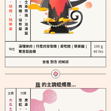
皮革、琥珀－玩樂型
胡椒、肉桂
大馬士革玫瑰
－
佔有型
－
浪漫型
滿懂撩的
｜
行走的發電機
｜
愛吃醋
｜
戀愛腦
｜
100 g

特性
驚喜製造機
40 hrs
查看
對方
的解說
我
的主調蠟燭是...
主調
次調
雪松、聖木
皮革、琥珀