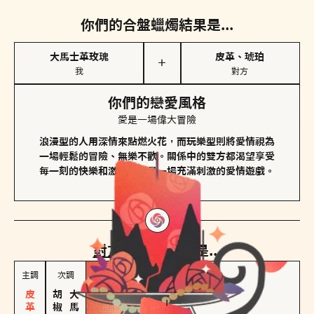
你們的合盤蠟燭結果是...
大馬士革玫瑰
皮革、琥珀
＋
我
對方
你們的戀愛風格
愛是一場偉大冒險
浪漫型的人用深情來點燃火花，而玩樂型則將愛情視為
一場輕鬆的冒險、無樂不歡。關係中的雙方都渴望享受
每一刻的快樂和激動，像是一場充滿刺激的愛情遊戲。
對方
的主調蠟燭是...
主調
次調