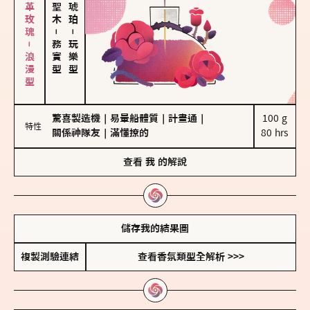
大馬士革玫瑰－浪漫型
－
－
務實型
玩樂型
驚喜製造機
｜
易暈船體質
｜
計畫通
｜
100 g

特性
關係神隊友
｜
滿懂撩的
80 hrs
查看
我
的解說
儲存我的結果圖
複製測驗連結
查看香氛類型全解析 >>>