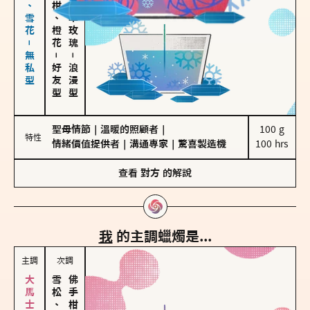
海鹽、雪花－無私型
佛手柑、橙花
大馬士革玫瑰
－
－
好友型
浪漫型
聖母情節
｜
溫暖的照顧者
｜
100 g

特性
情緒價值提供者
｜
溝通專家
｜
驚喜製造機
100 hrs
查看
對方
的解說
我
的主調蠟燭是...
主調
次調
雪松、聖木