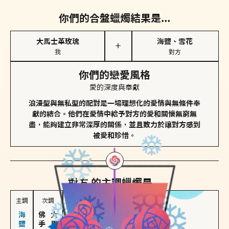
你們的合盤蠟燭結果是...
大馬士革玫瑰
海鹽、雪花
＋
我
對方
你們的戀愛風格
愛的深度與奉獻
浪漫型與無私型的配對是一場理想化的愛情與無條件奉
獻的結合。他們在愛情中給予對方的愛和關懷無窮無
盡，能夠建立非常深厚的關係，並且致力於讓對方感到
被愛和珍惜。
對方
的主調蠟燭是...
主調
次調