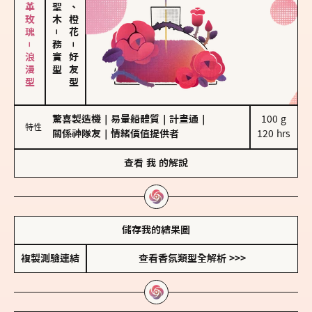
大馬士革玫瑰－浪漫型
佛手柑、橙花
－
務實型
－
好友型
驚喜製造機
｜
易暈船體質
｜
計畫通
｜
100 g

特性
關係神隊友
｜
情緒價值提供者
120 hrs
查看
我
的解說
儲存我的結果圖
複製測驗連結
查看香氛類型全解析 >>>