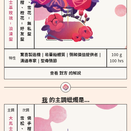
大馬士革玫瑰－浪漫型
佛手柑、橙花
海鹽、雪花
－
－
無私型
好友型
驚喜製造機
｜
易暈船體質
｜
情緒價值提供者
｜
100 g

特性
溝通專家
｜
聖母情節
100 hrs
查看
對方
的解說
我
的主調蠟燭是...
主調
次調
雪松、聖木