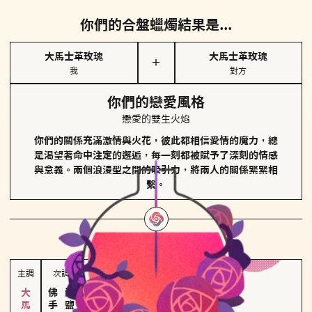
你們的合盤蠟燭結果是...
大馬士革玫瑰
大馬士革玫瑰
＋
我
對方
你們的戀愛風格
戀愛的雙生火焰
你們的關係充滿激情與火花，彼此都相信愛情的魔力，總
是渴望著命中注定的邂逅，每一刻都被賦予了深刻的情感
與意義。兩個浪漫型之間的吸引力，將兩人的關係緊緊相
繫。
對方
的主調蠟燭是...
主調
次調