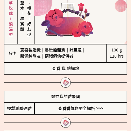
大馬士革玫瑰－浪漫型
佛手柑、橙花
－
務實型
－
好友型
驚喜製造機
｜
易暈船體質
｜
計畫通
｜
100 g

特性
關係神隊友
｜
情緒價值提供者
120 hrs
查看
我
的解說
儲存我的結果圖
複製測驗連結
查看香氛類型全解析 >>>