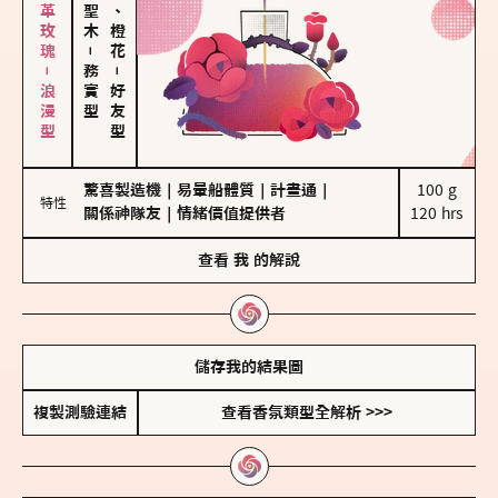
大馬士革玫瑰－浪漫型
佛手柑、橙花
－
務實型
－
好友型
驚喜製造機
｜
易暈船體質
｜
計畫通
｜
100 g

特性
關係神隊友
｜
情緒價值提供者
120 hrs
查看
我
的解說
儲存我的結果圖
複製測驗連結
查看香氛類型全解析 >>>