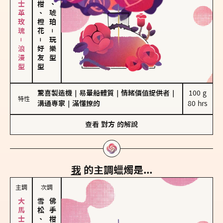
大馬士革玫瑰－浪漫型
佛手柑、橙花
皮革、琥珀
－
－
玩樂型
好友型
驚喜製造機
｜
易暈船體質
｜
情緒價值提供者
｜
100 g

特性
溝通專家
｜
滿懂撩的
80 hrs
查看
對方
的解說
我
的主調蠟燭是...
主調
次調
雪松、聖木