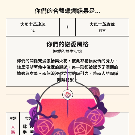
你們的合盤蠟燭結果是...
大馬士革玫瑰
大馬士革玫瑰
＋
我
對方
你們的戀愛風格
戀愛的雙生火焰
你們的關係充滿激情與火花，彼此都相信愛情的魔力，
總是渴望著命中注定的邂逅，每一刻都被賦予了深刻的
情感與意義。兩個浪漫型之間的吸引力，將兩人的關係
緊緊相繫。
對方
的主調蠟燭是...
主調
次調