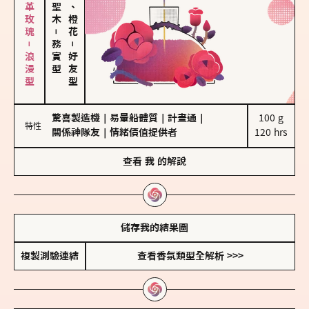
大馬士革玫瑰－浪漫型
佛手柑、橙花
－
務實型
－
好友型
驚喜製造機
｜
易暈船體質
｜
計畫通
｜
100 g

特性
關係神隊友
｜
情緒價值提供者
120 hrs
查看
我
的解說
儲存我的結果圖
複製測驗連結
查看香氛類型全解析 >>>