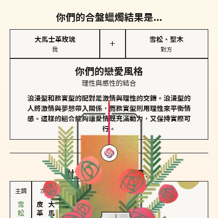
你們的合盤蠟燭結果是...
大馬士革玫瑰
雪松、聖木
＋
我
對方
你們的戀愛風格
理性與感性的結合
浪漫型和務實型的配對是激情與理性的交錯。浪漫型的
人將激情與夢想帶入關係，而務實型則用理性來平衡情
感。這樣的組合能夠讓愛情既充滿動力，又保持實際可
行。
對方
的主調蠟燭是...
主調
次調