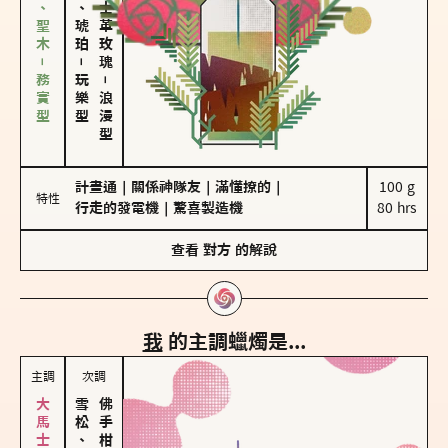
雪松、聖木－務實型
皮革、琥珀
大馬士革玫瑰
－
玩樂型
－
浪漫型
計畫通
｜
關係神隊友
｜
滿懂撩的
｜
100 g

特性
行走的發電機
｜
驚喜製造機
80 hrs
查看
對方
的解說
我
的主調蠟燭是...
主調
次調
雪松、聖木