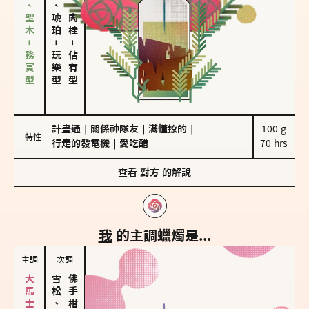
雪松、聖木－務實型
皮革、琥珀
胡椒、肉桂
－
－
玩樂型
佔有型
計畫通
｜
關係神隊友
｜
滿懂撩的
｜
100 g

特性
行走的發電機
｜
愛吃醋
70 hrs
查看
對方
的解說
我
的主調蠟燭是...
主調
次調
雪松、聖木