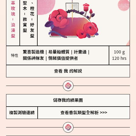
大馬士革玫瑰－浪漫型
佛手柑、橙花
－
務實型
－
好友型
驚喜製造機
｜
易暈船體質
｜
計畫通
｜
100 g

特性
關係神隊友
｜
情緒價值提供者
120 hrs
查看
我
的解說
儲存我的結果圖
複製測驗連結
查看香氛類型全解析 >>>