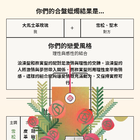
你們的合盤蠟燭結果是...
大馬士革玫瑰
雪松、聖木
＋
我
對方
你們的戀愛風格
理性與感性的結合
浪漫型和務實型的配對是激情與理性的交錯。浪漫型的
人將激情與夢想帶入關係，而務實型則用理性來平衡情
感。這樣的組合能夠讓愛情既充滿動力，又保持實際可
行。
對方
的主調蠟燭是...
主調
次調