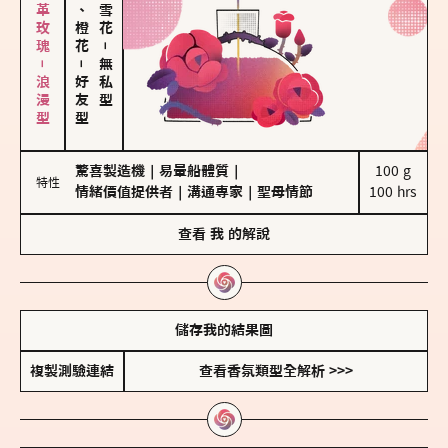
大馬士革玫瑰－浪漫型
佛手柑、橙花
－
－
無私型
好友型
驚喜製造機
｜
易暈船體質
｜
100 g

特性
情緒價值提供者
｜
溝通專家
｜
聖母情節
100 hrs
查看
我
的解說
儲存我的結果圖
複製測驗連結
查看香氛類型全解析 >>>