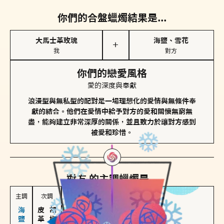
你們的合盤蠟燭結果是...
大馬士革玫瑰
海鹽、雪花
＋
我
對方
你們的戀愛風格
愛的深度與奉獻
浪漫型與無私型的配對是一場理想化的愛情與無條件奉
獻的結合。他們在愛情中給予對方的愛和關懷無窮無
盡，能夠建立非常深厚的關係，並且致力於讓對方感到
被愛和珍惜。
對方
的主調蠟燭是...
主調
次調