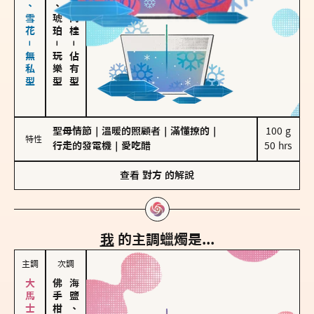
海鹽、雪花－無私型
皮革、琥珀
胡椒、肉桂
－
－
玩樂型
佔有型
聖母情節
｜
溫暖的照顧者
｜
滿懂撩的
｜
100 g

特性
行走的發電機
｜
愛吃醋
50 hrs
查看
對方
的解說
我
的主調蠟燭是...
主調
次調
海鹽、雪花