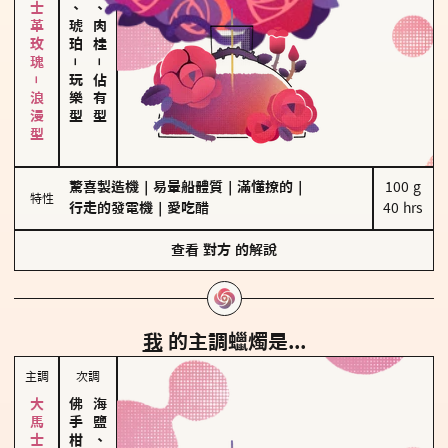
大馬士革玫瑰－浪漫型
皮革、琥珀
胡椒、肉桂
－
－
玩樂型
佔有型
驚喜製造機
｜
易暈船體質
｜
滿懂撩的
｜
100 g

特性
行走的發電機
｜
愛吃醋
40 hrs
查看
對方
的解說
我
的主調蠟燭是...
主調
次調
海鹽、雪花