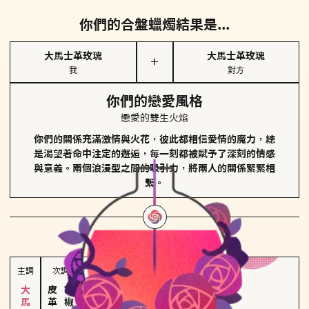
你們的合盤蠟燭結果是...
大馬士革玫瑰
大馬士革玫瑰
＋
我
對方
你們的戀愛風格
戀愛的雙生火焰
你們的關係充滿激情與火花，彼此都相信愛情的魔力，總
是渴望著命中注定的邂逅，每一刻都被賦予了深刻的情感
與意義。兩個浪漫型之間的吸引力，將兩人的關係緊緊相
繫。
對方
的主調蠟燭是...
主調
次調