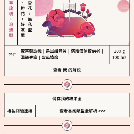
大馬士革玫瑰－浪漫型
佛手柑、橙花
－
－
無私型
好友型
驚喜製造機
｜
易暈船體質
｜
情緒價值提供者
｜
100 g

特性
溝通專家
｜
聖母情節
100 hrs
查看
我
的解說
儲存我的結果圖
複製測驗連結
查看香氛類型全解析 >>>