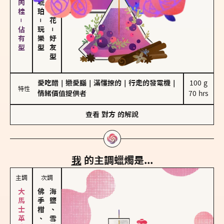
胡椒、肉桂－佔有型
－
玩樂型
－
好友型
愛吃醋
｜
戀愛腦
｜
滿懂撩的
｜
行走的發電機
｜
100 g

特性
情緒價值提供者
70 hrs
查看
對方
的解說
我
的主調蠟燭是...
主調
次調
佛手柑、橙花
海鹽、雪花