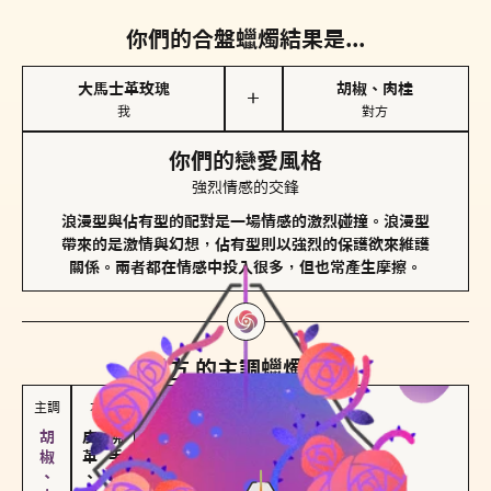
你們的合盤蠟燭結果是...
大馬士革玫瑰
胡椒、肉桂
＋
我
對方
你們的戀愛風格
強烈情感的交鋒
浪漫型與佔有型的配對是一場情感的激烈碰撞。浪漫型
帶來的是激情與幻想，佔有型則以強烈的保護欲來維護
關係。兩者都在情感中投入很多，但也常產生摩擦。
對方
的主調蠟燭是...
主調
次調
皮革、琥珀
佛手柑、橙花