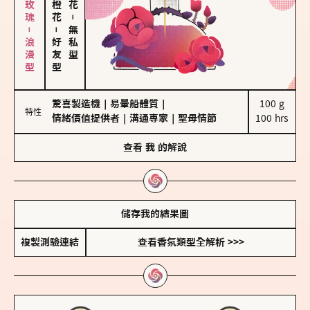
大馬士革玫瑰－浪漫型
－
－
無私型
好友型
驚喜製造機
｜
易暈船體質
｜
100 g

特性
情緒價值提供者
｜
溝通專家
｜
聖母情節
100 hrs
查看
我
的解說
儲存我的結果圖
複製測驗連結
查看香氛類型全解析 >>>