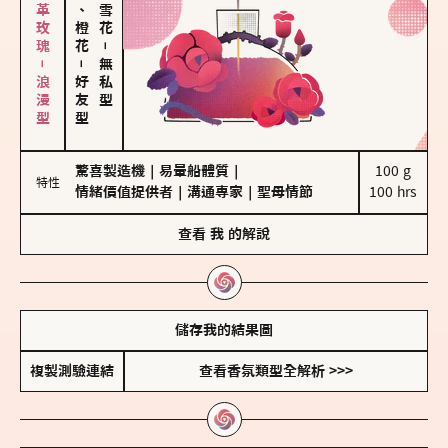
大馬士革玫瑰－浪漫型
佛手柑、橙花
－
－
無私型
好友型
驚喜製造機
｜
易暈船體質
｜
100 g

特性
情緒價值提供者
｜
溝通專家
｜
聖母情節
100 hrs
查看
我
的解說
儲存我的結果圖
複製測驗連結
查看香氛類型全解析 >>>