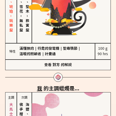
皮革、琥珀－玩樂型
海鹽、雪花
雪松、聖木
－
－
無私型
務實型
滿懂撩的
｜
行走的發電機
｜
聖母情節
｜
100 g

特性
溫暖的照顧者
｜
計畫通
90 hrs
查看
對方
的解說
我
的主調蠟燭是...
主調
次調
海鹽、雪花