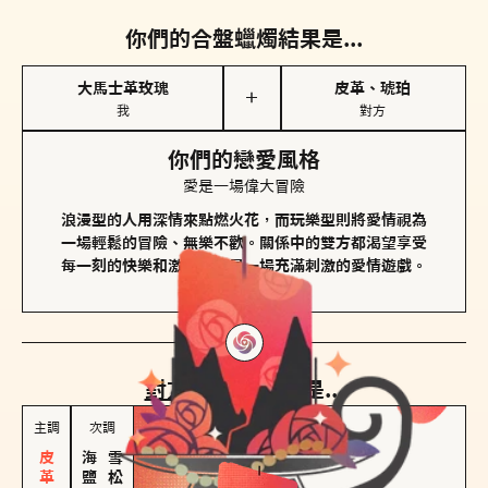
你們的合盤蠟燭結果是...
大馬士革玫瑰
皮革、琥珀
＋
我
對方
你們的戀愛風格
愛是一場偉大冒險
浪漫型的人用深情來點燃火花，而玩樂型則將愛情視為
一場輕鬆的冒險、無樂不歡。關係中的雙方都渴望享受
每一刻的快樂和激動，像是一場充滿刺激的愛情遊戲。
對方
的主調蠟燭是...
主調
次調