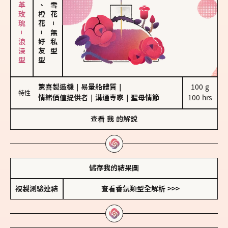
大馬士革玫瑰－浪漫型
佛手柑、橙花
－
－
無私型
好友型
驚喜製造機
｜
易暈船體質
｜
100 g

特性
情緒價值提供者
｜
溝通專家
｜
聖母情節
100 hrs
查看
我
的解說
儲存我的結果圖
複製測驗連結
查看香氛類型全解析 >>>