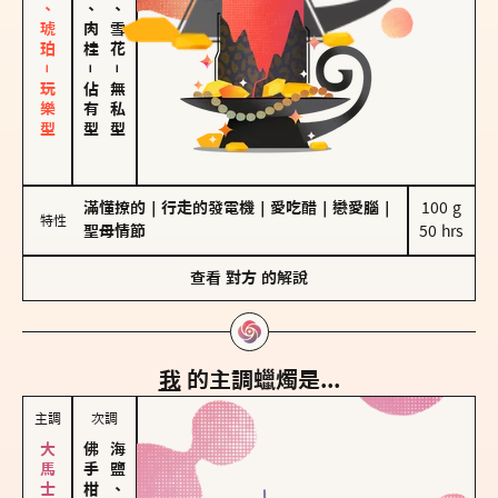
皮革、琥珀－玩樂型
胡椒、肉桂
海鹽、雪花
－
－
佔有型
無私型
滿懂撩的
｜
行走的發電機
｜
愛吃醋
｜
戀愛腦
｜
100 g

特性
聖母情節
50 hrs
查看
對方
的解說
我
的主調蠟燭是...
主調
次調
海鹽、雪花