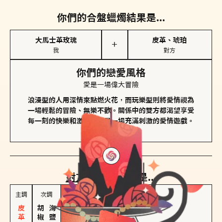
你們的合盤蠟燭結果是...
大馬士革玫瑰
皮革、琥珀
＋
我
對方
你們的戀愛風格
愛是一場偉大冒險
浪漫型的人用深情來點燃火花，而玩樂型則將愛情視為
一場輕鬆的冒險、無樂不歡。關係中的雙方都渴望享受
每一刻的快樂和激動，像是一場充滿刺激的愛情遊戲。
對方
的主調蠟燭是...
主調
次調