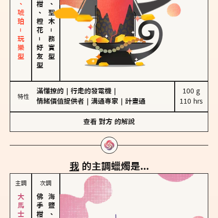
皮革、琥珀－玩樂型
佛手柑、橙花
雪松、聖木
－
－
務實型
好友型
滿懂撩的
｜
行走的發電機
｜
100 g

特性
情緒價值提供者
｜
溝通專家
｜
計畫通
110 hrs
查看
對方
的解說
我
的主調蠟燭是...
主調
次調
海鹽、雪花