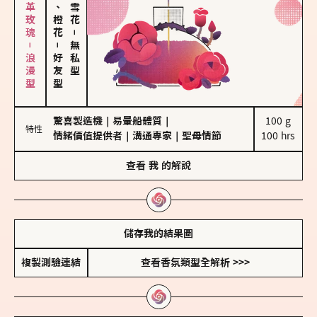
大馬士革玫瑰－浪漫型
佛手柑、橙花
－
－
無私型
好友型
驚喜製造機
｜
易暈船體質
｜
100 g

特性
情緒價值提供者
｜
溝通專家
｜
聖母情節
100 hrs
查看
我
的解說
儲存我的結果圖
複製測驗連結
查看香氛類型全解析 >>>