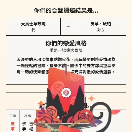
你們的合盤蠟燭結果是...
大馬士革玫瑰
皮革、琥珀
＋
我
對方
你們的戀愛風格
愛是一場偉大冒險
浪漫型的人用深情來點燃火花，而玩樂型則將愛情視為
一場輕鬆的冒險、無樂不歡。關係中的雙方都渴望享受
每一刻的快樂和激動，像是一場充滿刺激的愛情遊戲。
對方
的主調蠟燭是...
主調
次調