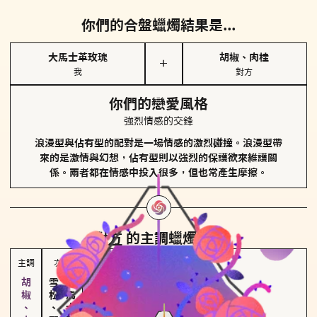
你們的合盤蠟燭結果是...
大馬士革玫瑰
胡椒、肉桂
＋
我
對方
你們的戀愛風格
強烈情感的交鋒
浪漫型與佔有型的配對是一場情感的激烈碰撞。浪漫型帶
來的是激情與幻想，佔有型則以強烈的保護欲來維護關
係。兩者都在情感中投入很多，但也常產生摩擦。
對方
的主調蠟燭是...
主調
次調
雪松、聖木
大馬士革玫瑰