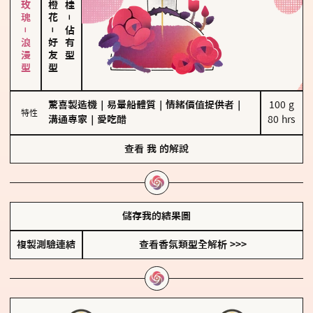
大馬士革玫瑰－浪漫型
－
－
佔有型
好友型
驚喜製造機
｜
易暈船體質
｜
情緒價值提供者
｜
100 g

特性
溝通專家
｜
愛吃醋
80 hrs
查看
我
的解說
儲存我的結果圖
複製測驗連結
查看香氛類型全解析 >>>