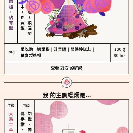
胡椒、肉桂－佔有型
－
務實型
－
浪漫型
愛吃醋
｜
戀愛腦
｜
計畫通
｜
關係神隊友
｜
100 g

特性
驚喜製造機
80 hrs
查看
對方
的解說
我
的主調蠟燭是...
主調
次調
佛手柑、橙花
胡椒、肉桂