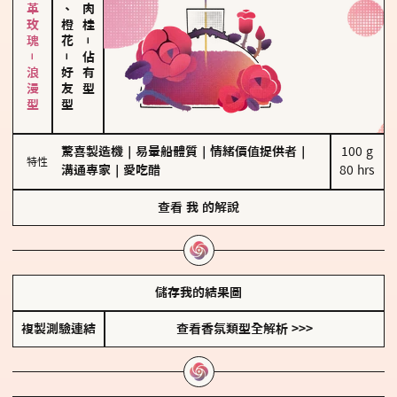
大馬士革玫瑰－浪漫型
佛手柑、橙花
－
－
佔有型
好友型
驚喜製造機
｜
易暈船體質
｜
情緒價值提供者
｜
100 g

特性
溝通專家
｜
愛吃醋
80 hrs
查看
我
的解說
儲存我的結果圖
複製測驗連結
查看香氛類型全解析 >>>