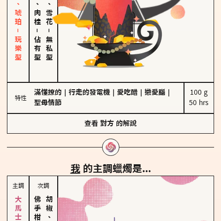
皮革、琥珀－玩樂型
胡椒、肉桂
海鹽、雪花
－
－
佔有型
無私型
滿懂撩的
｜
行走的發電機
｜
愛吃醋
｜
戀愛腦
｜
100 g

特性
聖母情節
50 hrs
查看
對方
的解說
我
的主調蠟燭是...
主調
次調
胡椒、肉桂