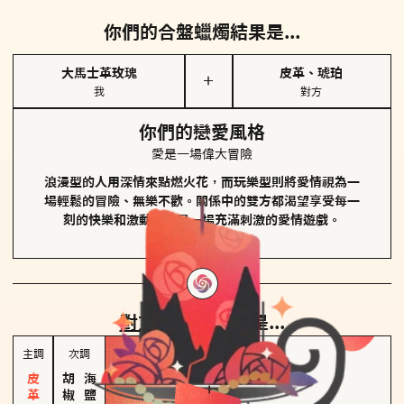
你們的合盤蠟燭結果是...
大馬士革玫瑰
皮革、琥珀
＋
我
對方
你們的戀愛風格
愛是一場偉大冒險
浪漫型的人用深情來點燃火花，而玩樂型則將愛情視為一
場輕鬆的冒險、無樂不歡。關係中的雙方都渴望享受每一
刻的快樂和激動，像是一場充滿刺激的愛情遊戲。
對方
的主調蠟燭是...
主調
次調