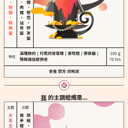
皮革、琥珀－玩樂型
胡椒、肉桂
佛手柑、橙花
－
佔有型
－
好友型
滿懂撩的
｜
行走的發電機
｜
愛吃醋
｜
戀愛腦
｜
100 g

特性
情緒價值提供者
70 hrs
查看
對方
的解說
我
的主調蠟燭是...
主調
次調
胡椒、肉桂