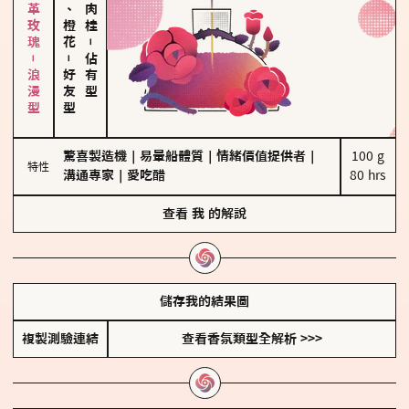
大馬士革玫瑰－浪漫型
佛手柑、橙花
－
－
佔有型
好友型
驚喜製造機
｜
易暈船體質
｜
情緒價值提供者
｜
100 g

特性
溝通專家
｜
愛吃醋
80 hrs
查看
我
的解說
儲存我的結果圖
複製測驗連結
查看香氛類型全解析 >>>