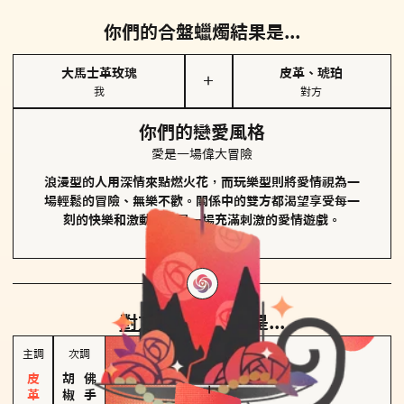
你們的合盤蠟燭結果是...
大馬士革玫瑰
皮革、琥珀
＋
我
對方
你們的戀愛風格
愛是一場偉大冒險
浪漫型的人用深情來點燃火花，而玩樂型則將愛情視為一
場輕鬆的冒險、無樂不歡。關係中的雙方都渴望享受每一
刻的快樂和激動，像是一場充滿刺激的愛情遊戲。
對方
的主調蠟燭是...
主調
次調