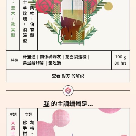
雪松、聖木－務實型
大馬士革玫瑰
胡椒、肉桂
－
－
佔有型
浪漫型
計畫通
｜
關係神隊友
｜
驚喜製造機
｜
100 g

特性
易暈船體質
｜
愛吃醋
80 hrs
查看
對方
的解說
我
的主調蠟燭是...
主調
次調
胡椒、肉桂