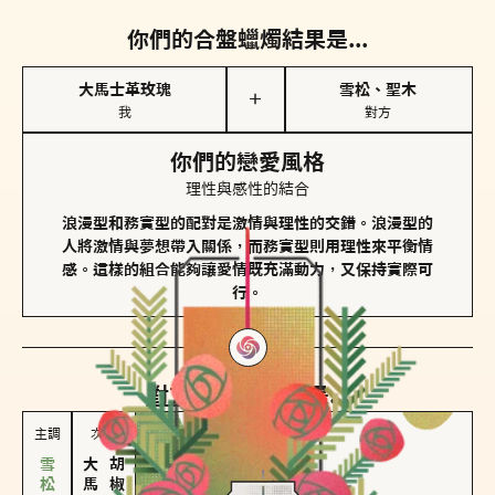
你們的合盤蠟燭結果是...
大馬士革玫瑰
雪松、聖木
＋
我
對方
你們的戀愛風格
理性與感性的結合
浪漫型和務實型的配對是激情與理性的交錯。浪漫型的
人將激情與夢想帶入關係，而務實型則用理性來平衡情
感。這樣的組合能夠讓愛情既充滿動力，又保持實際可
行。
對方
的主調蠟燭是...
主調
次調