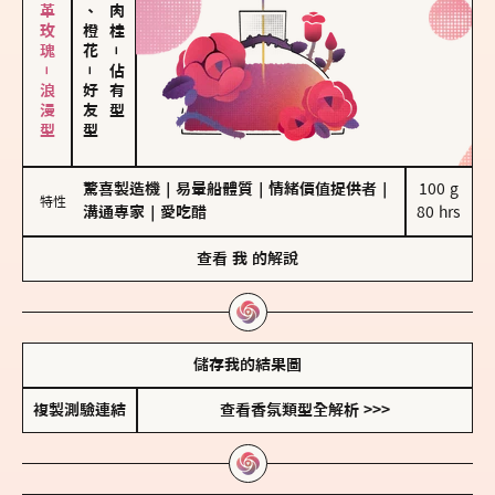
大馬士革玫瑰－浪漫型
佛手柑、橙花
－
－
佔有型
好友型
驚喜製造機
｜
易暈船體質
｜
情緒價值提供者
｜
100 g

特性
溝通專家
｜
愛吃醋
80 hrs
查看
我
的解說
儲存我的結果圖
複製測驗連結
查看香氛類型全解析 >>>