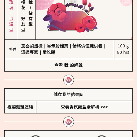
大馬士革玫瑰－浪漫型
－
－
佔有型
好友型
驚喜製造機
｜
易暈船體質
｜
情緒價值提供者
｜
100 g

特性
溝通專家
｜
愛吃醋
80 hrs
查看
我
的解說
儲存我的結果圖
複製測驗連結
查看香氛類型全解析 >>>