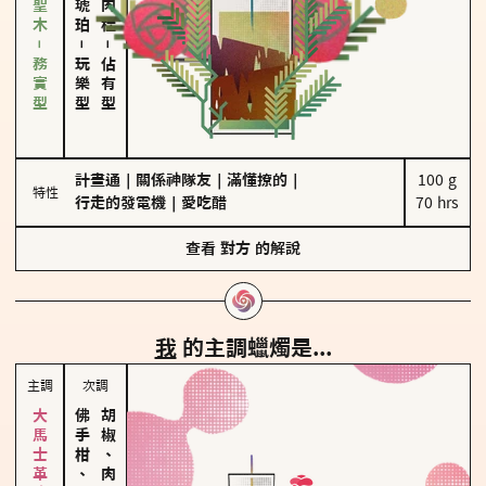
雪松、聖木－務實型
－
－
玩樂型
佔有型
計畫通
｜
關係神隊友
｜
滿懂撩的
｜
100 g

特性
行走的發電機
｜
愛吃醋
70 hrs
查看
對方
的解說
我
的主調蠟燭是...
主調
次調
佛手柑、橙花
胡椒、肉桂