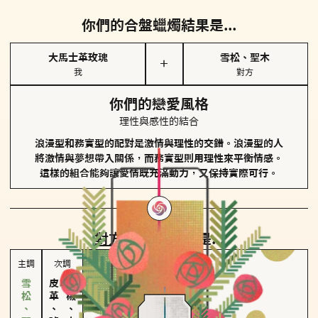
你們的合盤蠟燭結果是...
大馬士革玫瑰
雪松、聖木
＋
我
對方
你們的戀愛風格
理性與感性的結合
浪漫型和務實型的配對是激情與理性的交錯。浪漫型的人
將激情與夢想帶入關係，而務實型則用理性來平衡情感。
這樣的組合能夠讓愛情既充滿動力，又保持實際可行。
對方
的主調蠟燭是...
主調
次調
皮革、琥珀
胡椒、肉桂