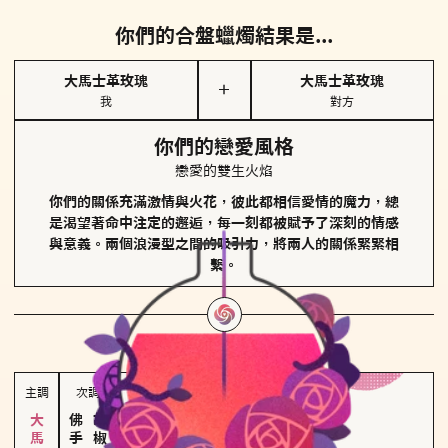
你們的合盤蠟燭結果是...
大馬士革玫瑰
大馬士革玫瑰
＋
我
對方
你們的戀愛風格
戀愛的雙生火焰
你們的關係充滿激情與火花，彼此都相信愛情的魔力，總
是渴望著命中注定的邂逅，每一刻都被賦予了深刻的情感
與意義。兩個浪漫型之間的吸引力，將兩人的關係緊緊相
繫。
對方
的主調蠟燭是...
主調
次調