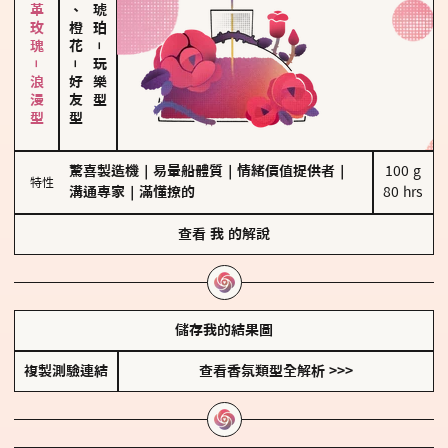
大馬士革玫瑰－浪漫型
佛手柑、橙花
－
－
玩樂型
好友型
驚喜製造機
｜
易暈船體質
｜
情緒價值提供者
｜
100 g

特性
溝通專家
｜
滿懂撩的
80 hrs
查看
我
的解說
儲存我的結果圖
複製測驗連結
查看香氛類型全解析 >>>