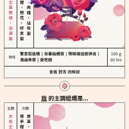
大馬士革玫瑰－浪漫型
佛手柑、橙花
胡椒、肉桂
－
－
佔有型
好友型
驚喜製造機
｜
易暈船體質
｜
情緒價值提供者
｜
100 g

特性
溝通專家
｜
愛吃醋
80 hrs
查看
對方
的解說
我
的主調蠟燭是...
主調
次調
皮革、琥珀