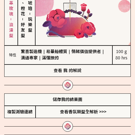
大馬士革玫瑰－浪漫型
佛手柑、橙花
－
－
玩樂型
好友型
驚喜製造機
｜
易暈船體質
｜
情緒價值提供者
｜
100 g

特性
溝通專家
｜
滿懂撩的
80 hrs
查看
我
的解說
儲存我的結果圖
複製測驗連結
查看香氛類型全解析 >>>