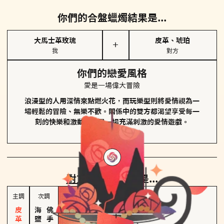
你們的合盤蠟燭結果是...
大馬士革玫瑰
皮革、琥珀
＋
我
對方
你們的戀愛風格
愛是一場偉大冒險
浪漫型的人用深情來點燃火花，而玩樂型則將愛情視為一
場輕鬆的冒險、無樂不歡。關係中的雙方都渴望享受每一
刻的快樂和激動，像是一場充滿刺激的愛情遊戲。
對方
的主調蠟燭是...
主調
次調