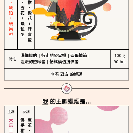
皮革、琥珀－玩樂型
海鹽、雪花
佛手柑、橙花
－
無私型
－
好友型
滿懂撩的
｜
行走的發電機
｜
聖母情節
｜
100 g

特性
溫暖的照顧者
｜
情緒價值提供者
90 hrs
查看
對方
的解說
我
的主調蠟燭是...
主調
次調
皮革、琥珀