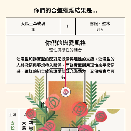
你們的合盤蠟燭結果是...
大馬士革玫瑰
雪松、聖木
＋
我
對方
你們的戀愛風格
理性與感性的結合
浪漫型和務實型的配對是激情與理性的交錯。浪漫型的
人將激情與夢想帶入關係，而務實型則用理性來平衡情
感。這樣的組合能夠讓愛情既充滿動力，又保持實際可
行。
對方
的主調蠟燭是...
主調
次調