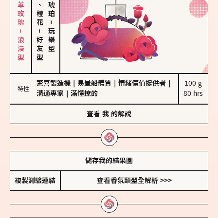
大馬士革玫瑰－浪漫型
佛手柑、橙花
－
－
玩樂型
好友型
驚喜製造機
｜
易暈船體質
｜
情緒價值提供者
｜
100 g

特性
溝通專家
｜
滿懂撩的
80 hrs
查看
我
的解說
儲存我的結果圖
複製測驗連結
查看香氛類型全解析 >>>