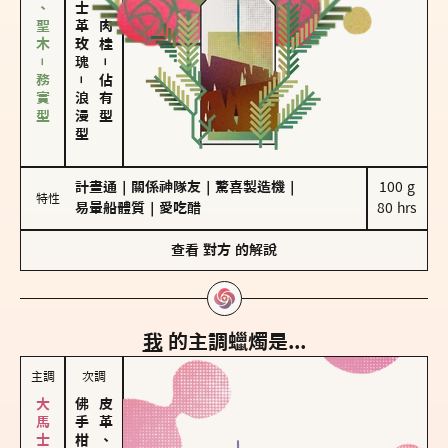
雪松、聖木－務實型
大馬士革玫瑰
胡椒、肉桂
－
－
佔有型
浪漫型
計畫通
｜
關係神隊友
｜
驚喜製造機
｜
100 g

特性
易暈船體質
｜
愛吃醋
80 hrs
查看
對方
的解說
我
的主調蠟燭是...
主調
次調
皮革、琥珀