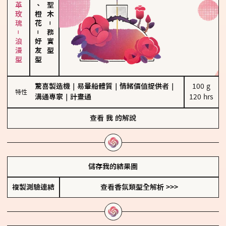
大馬士革玫瑰－浪漫型
佛手柑、橙花
－
－
務實型
好友型
驚喜製造機
｜
易暈船體質
｜
情緒價值提供者
｜
100 g

特性
溝通專家
｜
計畫通
120 hrs
查看
我
的解說
儲存我的結果圖
複製測驗連結
查看香氛類型全解析 >>>