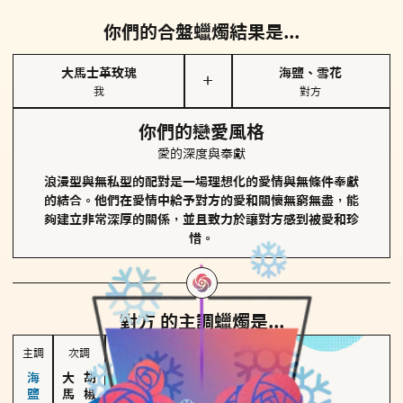
你們的合盤蠟燭結果是...
大馬士革玫瑰
海鹽、雪花
＋
我
對方
你們的戀愛風格
愛的深度與奉獻
浪漫型與無私型的配對是一場理想化的愛情與無條件奉獻
的結合。他們在愛情中給予對方的愛和關懷無窮無盡，能
夠建立非常深厚的關係，並且致力於讓對方感到被愛和珍
惜。
對方
的主調蠟燭是...
主調
次調