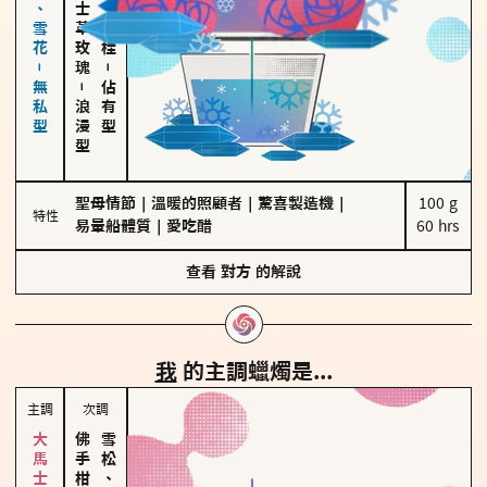
海鹽、雪花－無私型
大馬士革玫瑰
胡椒、肉桂
－
－
佔有型
浪漫型
聖母情節
｜
溫暖的照顧者
｜
驚喜製造機
｜
100 g

特性
易暈船體質
｜
愛吃醋
60 hrs
查看
對方
的解說
我
的主調蠟燭是...
主調
次調
雪松、聖木