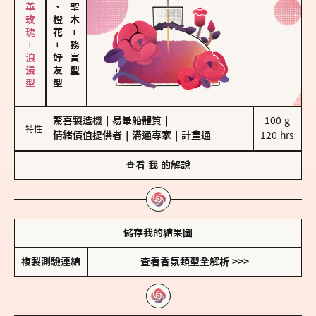
大馬士革玫瑰－浪漫型
佛手柑、橙花
－
－
務實型
好友型
驚喜製造機
｜
易暈船體質
｜
100 g

特性
情緒價值提供者
｜
溝通專家
｜
計畫通
120 hrs
查看
我
的解說
儲存我的結果圖
複製測驗連結
查看香氛類型全解析 >>>