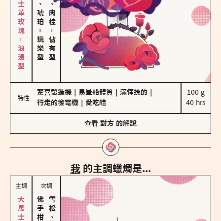
大馬士革玫瑰－浪漫型
皮革、琥珀
胡椒、肉桂
－
－
玩樂型
佔有型
驚喜製造機
｜
易暈船體質
｜
滿懂撩的
｜
100 g

特性
行走的發電機
｜
愛吃醋
40 hrs
查看
對方
的解說
我
的主調蠟燭是...
主調
次調
雪松、聖木