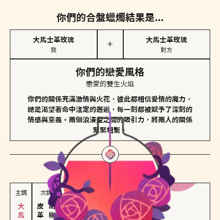
你們的合盤蠟燭結果是...
大馬士革玫瑰
大馬士革玫瑰
＋
我
對方
你們的戀愛風格
戀愛的雙生火焰
你們的關係充滿激情與火花，彼此都相信愛情的魔力，
總是渴望著命中注定的邂逅，每一刻都被賦予了深刻的
情感與意義。兩個浪漫型之間的吸引力，將兩人的關係
緊緊相繫。
對方
的主調蠟燭是...
主調
次調