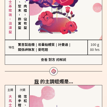
大馬士革玫瑰－浪漫型
雪松、聖木
胡椒、肉桂
－
－
務實型
佔有型
驚喜製造機
｜
易暈船體質
｜
計畫通
｜
100 g

特性
關係神隊友
｜
愛吃醋
80 hrs
查看
對方
的解說
我
的主調蠟燭是...
主調
次調
雪松、聖木