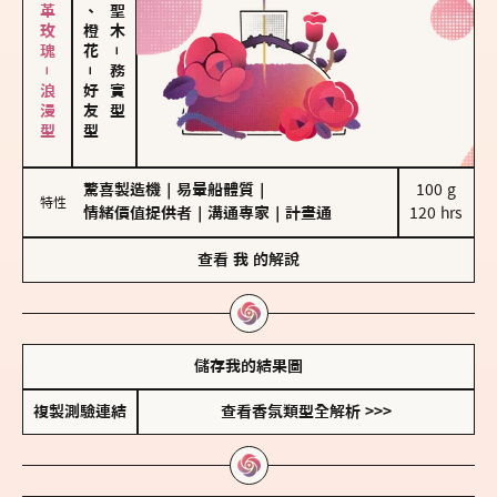
大馬士革玫瑰－浪漫型
佛手柑、橙花
－
－
務實型
好友型
驚喜製造機
｜
易暈船體質
｜
100 g

特性
情緒價值提供者
｜
溝通專家
｜
計畫通
120 hrs
查看
我
的解說
儲存我的結果圖
複製測驗連結
查看香氛類型全解析 >>>