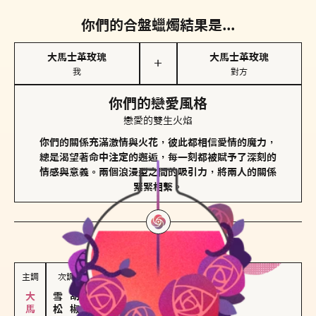
你們的合盤蠟燭結果是...
大馬士革玫瑰
大馬士革玫瑰
＋
我
對方
你們的戀愛風格
戀愛的雙生火焰
你們的關係充滿激情與火花，彼此都相信愛情的魔力，
總是渴望著命中注定的邂逅，每一刻都被賦予了深刻的
情感與意義。兩個浪漫型之間的吸引力，將兩人的關係
緊緊相繫。
對方
的主調蠟燭是...
主調
次調