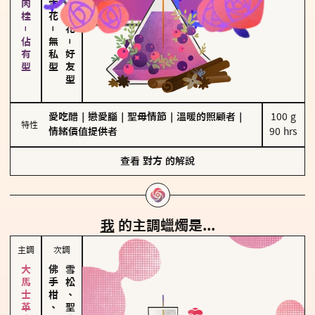
胡椒、肉桂－佔有型
－
無私型
－
好友型
愛吃醋
｜
戀愛腦
｜
聖母情節
｜
溫暖的照顧者
｜
100 g

特性
情緒價值提供者
90 hrs
查看
對方
的解說
我
的主調蠟燭是...
主調
次調
佛手柑、橙花
雪松、聖木