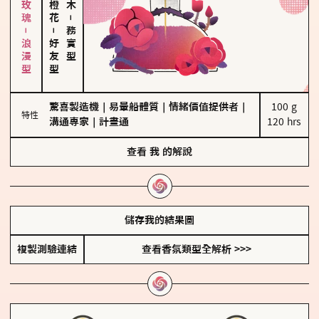
大馬士革玫瑰－浪漫型
－
－
務實型
好友型
驚喜製造機
｜
易暈船體質
｜
情緒價值提供者
｜
100 g

特性
溝通專家
｜
計畫通
120 hrs
查看
我
的解說
儲存我的結果圖
複製測驗連結
查看香氛類型全解析 >>>