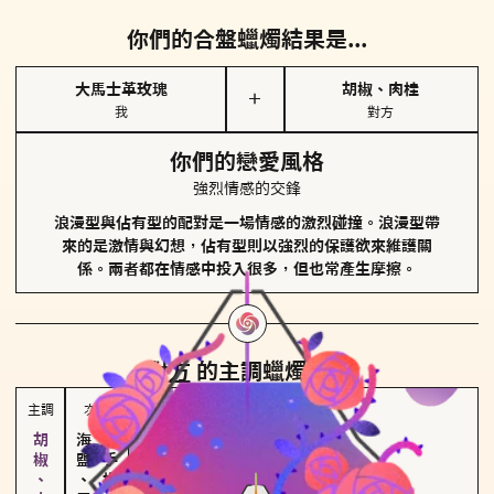
你們的合盤蠟燭結果是...
大馬士革玫瑰
胡椒、肉桂
＋
我
對方
你們的戀愛風格
強烈情感的交鋒
浪漫型與佔有型的配對是一場情感的激烈碰撞。浪漫型帶
來的是激情與幻想，佔有型則以強烈的保護欲來維護關
係。兩者都在情感中投入很多，但也常產生摩擦。
對方
的主調蠟燭是...
主調
次調
海鹽、雪花
佛手柑、橙花