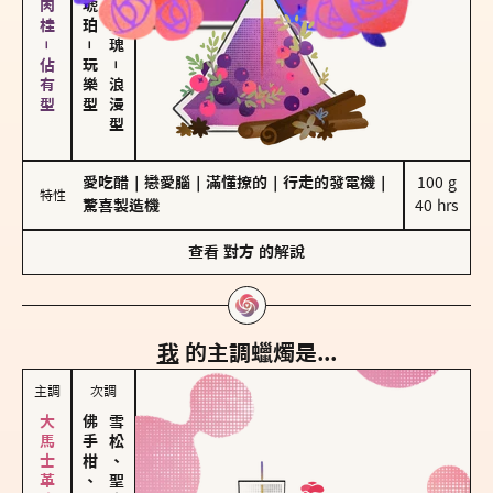
胡椒、肉桂－佔有型
－
玩樂型
－
浪漫型
愛吃醋
｜
戀愛腦
｜
滿懂撩的
｜
行走的發電機
｜
100 g

特性
驚喜製造機
40 hrs
查看
對方
的解說
我
的主調蠟燭是...
主調
次調
佛手柑、橙花
雪松、聖木