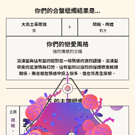
你們的合盤蠟燭結果是...
大馬士革玫瑰
胡椒、肉桂
＋
我
對方
你們的戀愛風格
強烈情感的交鋒
浪漫型與佔有型的配對是一場情感的激烈碰撞。浪漫型
帶來的是激情與幻想，佔有型則以強烈的保護欲來維護
關係。兩者都在情感中投入很多，但也常產生摩擦。
對方
的主調蠟燭是...
主調
次調
皮革、琥珀
大馬士革玫瑰