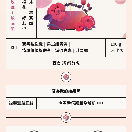
大馬士革玫瑰－浪漫型
－
－
務實型
好友型
驚喜製造機
｜
易暈船體質
｜
100 g

特性
情緒價值提供者
｜
溝通專家
｜
計畫通
120 hrs
查看
我
的解說
儲存我的結果圖
複製測驗連結
查看香氛類型全解析 >>>