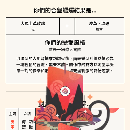
你們的合盤蠟燭結果是...
大馬士革玫瑰
皮革、琥珀
＋
我
對方
你們的戀愛風格
愛是一場偉大冒險
浪漫型的人用深情來點燃火花，而玩樂型則將愛情視為
一場輕鬆的冒險、無樂不歡。關係中的雙方都渴望享受
每一刻的快樂和激動，像是一場充滿刺激的愛情遊戲。
對方
的主調蠟燭是...
主調
次調