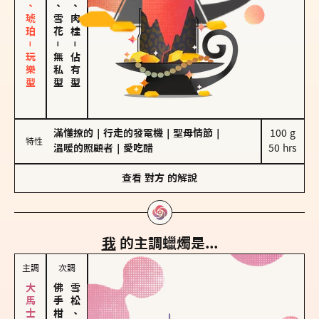
皮革、琥珀－玩樂型
海鹽、雪花
胡椒、肉桂
－
－
無私型
佔有型
滿懂撩的
｜
行走的發電機
｜
聖母情節
｜
100 g

特性
溫暖的照顧者
｜
愛吃醋
50 hrs
查看
對方
的解說
我
的主調蠟燭是...
主調
次調
雪松、聖木