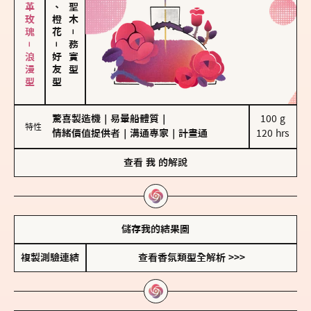
大馬士革玫瑰－浪漫型
佛手柑、橙花
－
－
務實型
好友型
驚喜製造機
｜
易暈船體質
｜
100 g

特性
情緒價值提供者
｜
溝通專家
｜
計畫通
120 hrs
查看
我
的解說
儲存我的結果圖
複製測驗連結
查看香氛類型全解析 >>>