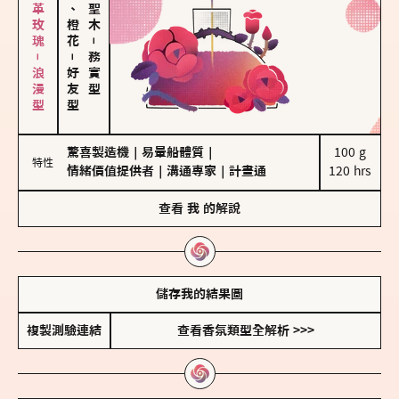
大馬士革玫瑰－浪漫型
佛手柑、橙花
－
－
務實型
好友型
驚喜製造機
｜
易暈船體質
｜
100 g

特性
情緒價值提供者
｜
溝通專家
｜
計畫通
120 hrs
查看
我
的解說
儲存我的結果圖
複製測驗連結
查看香氛類型全解析 >>>