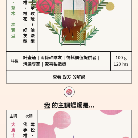
雪松、聖木－務實型
佛手柑、橙花
大馬士革玫瑰
－
－
好友型
浪漫型
計畫通
｜
關係神隊友
｜
情緒價值提供者
｜
100 g

特性
溝通專家
｜
驚喜製造機
120 hrs
查看
對方
的解說
我
的主調蠟燭是...
主調
次調
雪松、聖木