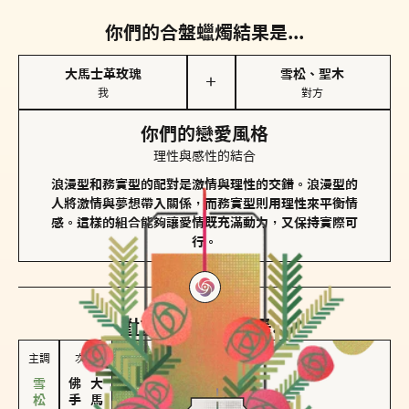
你們的合盤蠟燭結果是...
大馬士革玫瑰
雪松、聖木
＋
我
對方
你們的戀愛風格
理性與感性的結合
浪漫型和務實型的配對是激情與理性的交錯。浪漫型的
人將激情與夢想帶入關係，而務實型則用理性來平衡情
感。這樣的組合能夠讓愛情既充滿動力，又保持實際可
行。
對方
的主調蠟燭是...
主調
次調