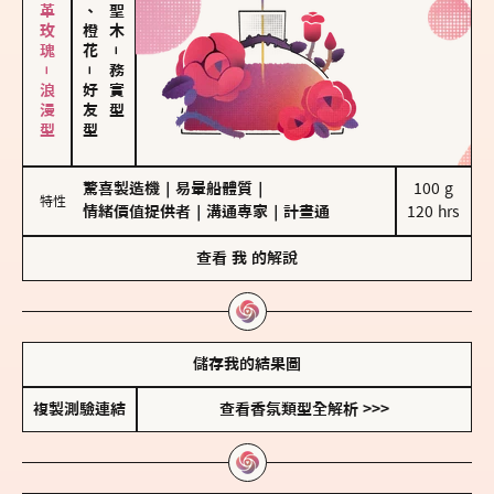
大馬士革玫瑰－浪漫型
佛手柑、橙花
－
－
務實型
好友型
驚喜製造機
｜
易暈船體質
｜
100 g

特性
情緒價值提供者
｜
溝通專家
｜
計畫通
120 hrs
查看
我
的解說
儲存我的結果圖
複製測驗連結
查看香氛類型全解析 >>>