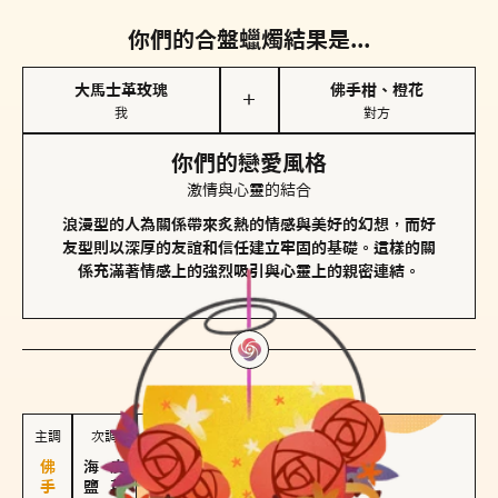
你們的合盤蠟燭結果是...
大馬士革玫瑰
佛手柑、橙花
＋
我
對方
你們的戀愛風格
激情與心靈的結合
浪漫型的人為關係帶來炙熱的情感與美好的幻想，而好
友型則以深厚的友誼和信任建立牢固的基礎。這樣的關
係充滿著情感上的強烈吸引與心靈上的親密連結。
對方
的主調蠟燭是...
主調
次調