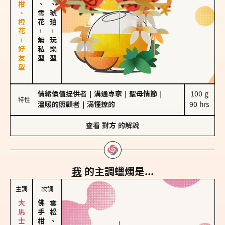
佛手柑、橙花－好友型
海鹽、雪花
皮革、琥珀
－
－
無私型
玩樂型
情緒價值提供者
｜
溝通專家
｜
聖母情節
｜
100 g

特性
溫暖的照顧者
｜
滿懂撩的
90 hrs
查看
對方
的解說
我
的主調蠟燭是...
主調
次調
雪松、聖木