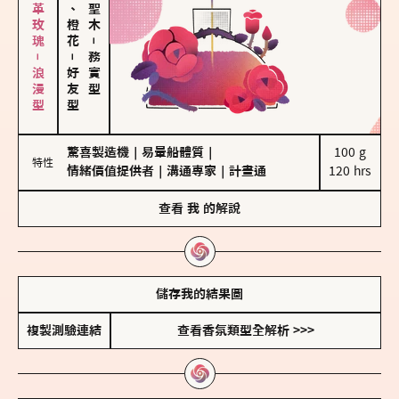
大馬士革玫瑰－浪漫型
佛手柑、橙花
－
－
務實型
好友型
驚喜製造機
｜
易暈船體質
｜
100 g

特性
情緒價值提供者
｜
溝通專家
｜
計畫通
120 hrs
查看
我
的解說
儲存我的結果圖
複製測驗連結
查看香氛類型全解析 >>>