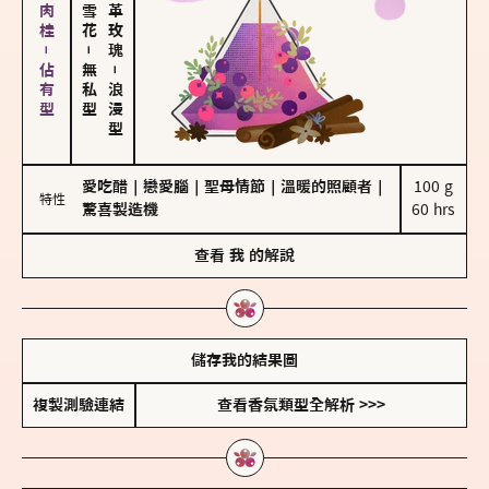
胡椒、肉桂－佔有型
大馬士革玫瑰
－
無私型
－
浪漫型
愛吃醋
｜
戀愛腦
｜
聖母情節
｜
溫暖的照顧者
｜
100 g

特性
驚喜製造機
60 hrs
查看
我
的解說
儲存我的結果圖
複製測驗連結
查看香氛類型全解析 >>>