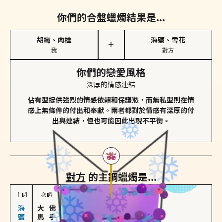
你們的合盤蠟燭結果是...
胡椒、肉桂
海鹽、雪花
＋
我
對方
你們的戀愛風格
深厚的情感連結
佔有型提供強烈的情感依賴和保護慾，而無私型則在情
感上無條件的付出和奉獻。兩者都對於情感有深厚的付
出與連結，但也可能因此出現不平衡。
對方
的主調蠟燭是...
主調
次調