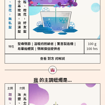
海鹽、雪花－無私型
大馬士革玫瑰
佛手柑、橙花
－
－
浪漫型
好友型
聖母情節
｜
溫暖的照顧者
｜
驚喜製造機
｜
100 g

特性
易暈船體質
｜
情緒價值提供者
100 hrs
查看
對方
的解說
我
的主調蠟燭是...
主調
次調
海鹽、雪花