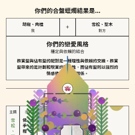
你們的合盤蠟燭結果是...
胡椒、肉桂
雪松、聖木
＋
我
對方
你們的戀愛風格
穩定與依賴的結合
務實型與佔有型的配對是一種理性與依賴的交織。務實
型帶來的是計劃和現實的穩定性，而佔有型則以強烈的
情感依賴來維護關係。
對方
的主調蠟燭是...
主調
次調
佛手柑、橙花
大馬士革玫瑰