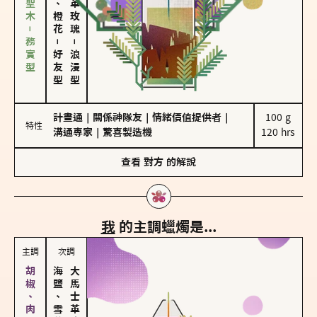
雪松、聖木－務實型
－
－
好友型
浪漫型
計畫通
｜
關係神隊友
｜
情緒價值提供者
｜
100 g

特性
溝通專家
｜
驚喜製造機
120 hrs
查看
對方
的解說
我
的主調蠟燭是...
主調
次調
海鹽、雪花
大馬士革玫瑰