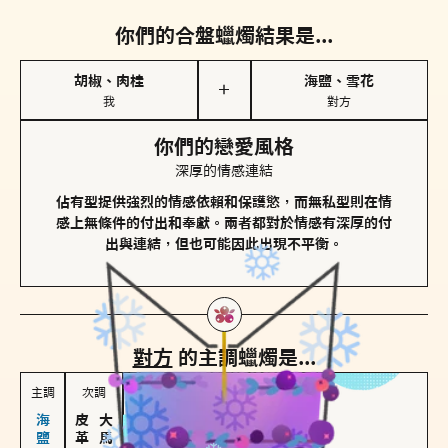
你們的合盤蠟燭結果是...
胡椒、肉桂
海鹽、雪花
＋
我
對方
你們的戀愛風格
深厚的情感連結
佔有型提供強烈的情感依賴和保護慾，而無私型則在情
感上無條件的付出和奉獻。兩者都對於情感有深厚的付
出與連結，但也可能因此出現不平衡。
對方
的主調蠟燭是...
主調
次調