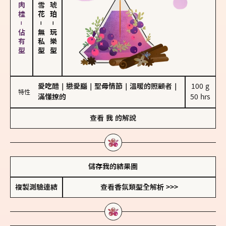
胡椒、肉桂－佔有型
－
－
無私型
玩樂型
愛吃醋
｜
戀愛腦
｜
聖母情節
｜
溫暖的照顧者
｜
100 g

特性
滿懂撩的
50 hrs
查看
我
的解說
儲存我的結果圖
複製測驗連結
查看香氛類型全解析 >>>