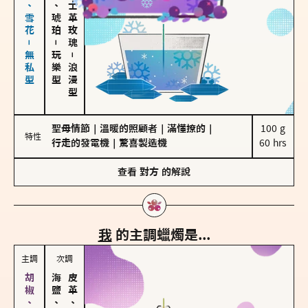
海鹽、雪花－無私型
皮革、琥珀
大馬士革玫瑰
－
玩樂型
－
浪漫型
聖母情節
｜
溫暖的照顧者
｜
滿懂撩的
｜
100 g

特性
行走的發電機
｜
驚喜製造機
60 hrs
查看
對方
的解說
我
的主調蠟燭是...
主調
次調
海鹽、雪花
皮革、琥珀