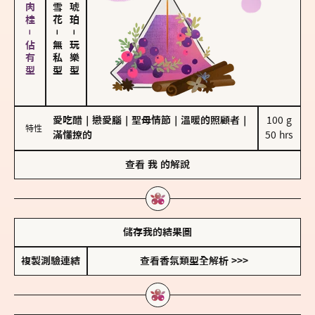
胡椒、肉桂－佔有型
－
－
無私型
玩樂型
愛吃醋
｜
戀愛腦
｜
聖母情節
｜
溫暖的照顧者
｜
100 g

特性
滿懂撩的
50 hrs
查看
我
的解說
儲存我的結果圖
複製測驗連結
查看香氛類型全解析 >>>