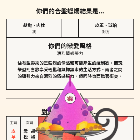
你們的合盤蠟燭結果是...
胡椒、肉桂
皮革、琥珀
＋
我
對方
你們的戀愛風格
濃烈情感張力
佔有型帶來的是強烈的情感和可能產生的控制欲，而玩
樂型則喜歡享受輕鬆和無拘無束的生活方式。兩者之間
的吸引力來自濃烈的情感張力，但同時也面臨著衝突。
對方
的主調蠟燭是...
主調
次調