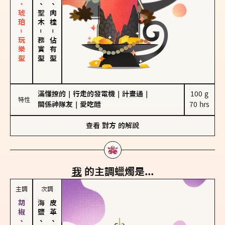
皮革、琥珀－玩樂型
雪松、聖木
胡椒、肉桂
－
－
務實型
佔有型
滿懂撩的
｜
行走的發電機
｜
計畫通
｜
100 g

特性
關係神隊友
｜
愛吃醋
70 hrs
查看
對方
的解說
我
的主調蠟燭是...
主調
次調
海鹽、雪花
皮革、琥珀