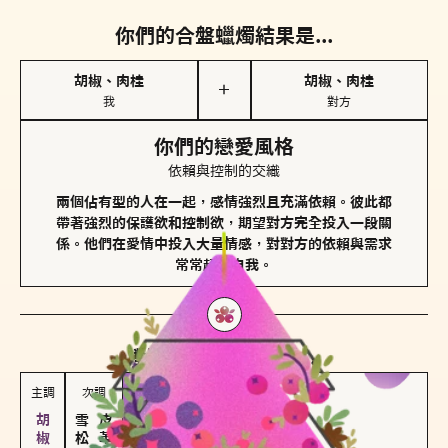
你們的合盤蠟燭結果是...
胡椒、肉桂
胡椒、肉桂
＋
我
對方
你們的戀愛風格
依賴與控制的交織
兩個佔有型的人在一起，感情強烈且充滿依賴。彼此都
帶著強烈的保護欲和控制欲，期望對方完全投入一段關
係。他們在愛情中投入大量情感，對對方的依賴與需求
常常超越自我。
對方
的主調蠟燭是...
主調
次調