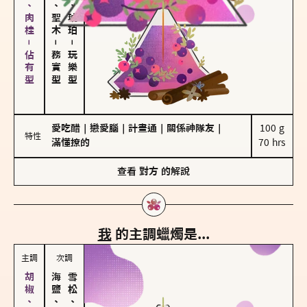
胡椒、肉桂－佔有型
雪松、聖木
皮革、琥珀
－
－
務實型
玩樂型
愛吃醋
｜
戀愛腦
｜
計畫通
｜
關係神隊友
｜
100 g

特性
滿懂撩的
70 hrs
查看
對方
的解說
我
的主調蠟燭是...
主調
次調
海鹽、雪花
雪松、聖木