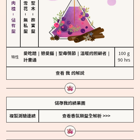
胡椒、肉桂－佔有型
－
－
無私型
務實型
愛吃醋
｜
戀愛腦
｜
聖母情節
｜
溫暖的照顧者
｜
100 g

特性
計畫通
90 hrs
查看
我
的解說
儲存我的結果圖
複製測驗連結
查看香氛類型全解析 >>>