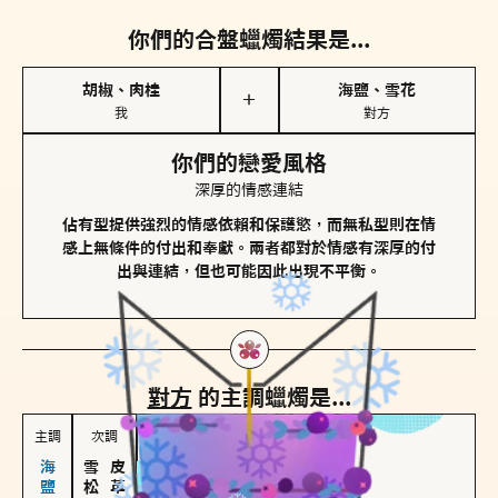
你們的合盤蠟燭結果是...
胡椒、肉桂
海鹽、雪花
＋
我
對方
你們的戀愛風格
深厚的情感連結
佔有型提供強烈的情感依賴和保護慾，而無私型則在情
感上無條件的付出和奉獻。兩者都對於情感有深厚的付
出與連結，但也可能因此出現不平衡。
對方
的主調蠟燭是...
主調
次調