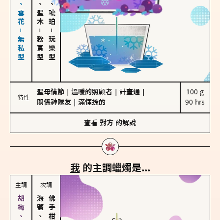
海鹽、雪花－無私型
雪松、聖木
皮革、琥珀
－
－
務實型
玩樂型
聖母情節
｜
溫暖的照顧者
｜
計畫通
｜
100 g

特性
關係神隊友
｜
滿懂撩的
90 hrs
查看
對方
的解說
我
的主調蠟燭是...
主調
次調
海鹽、雪花