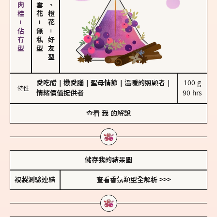
胡椒、肉桂－佔有型
佛手柑、橙花
－
無私型
－
好友型
愛吃醋
｜
戀愛腦
｜
聖母情節
｜
溫暖的照顧者
｜
100 g

特性
情緒價值提供者
90 hrs
查看
我
的解說
儲存我的結果圖
複製測驗連結
查看香氛類型全解析 >>>