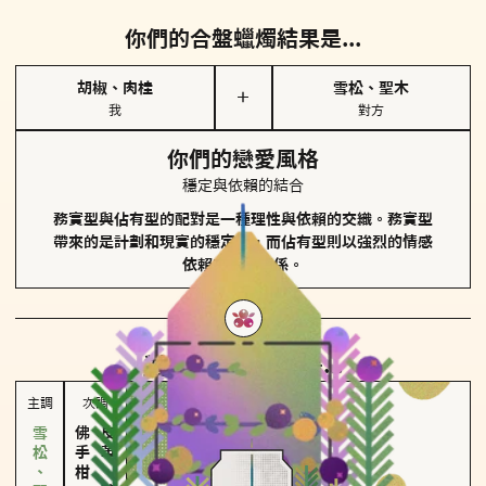
你們的合盤蠟燭結果是...
胡椒、肉桂
雪松、聖木
＋
我
對方
你們的戀愛風格
穩定與依賴的結合
務實型與佔有型的配對是一種理性與依賴的交織。務實型
帶來的是計劃和現實的穩定性，而佔有型則以強烈的情感
依賴來維護關係。
對方
的主調蠟燭是...
主調
次調
佛手柑、橙花
皮革、琥珀