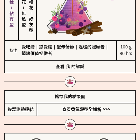
胡椒、肉桂－佔有型
－
無私型
－
好友型
愛吃醋
｜
戀愛腦
｜
聖母情節
｜
溫暖的照顧者
｜
100 g

特性
情緒價值提供者
90 hrs
查看
我
的解說
儲存我的結果圖
複製測驗連結
查看香氛類型全解析 >>>