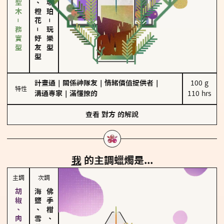
雪松、聖木－務實型
－
－
玩樂型
好友型
計畫通
｜
關係神隊友
｜
情緒價值提供者
｜
100 g

特性
溝通專家
｜
滿懂撩的
110 hrs
查看
對方
的解說
我
的主調蠟燭是...
主調
次調
海鹽、雪花
佛手柑、橙花