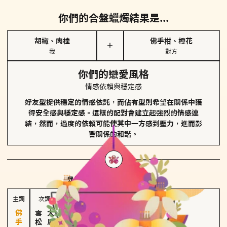
你們的合盤蠟燭結果是...
胡椒、肉桂
佛手柑、橙花
＋
我
對方
你們的戀愛風格
情感依賴與穩定感
好友型提供穩定的情感依託，而佔有型則希望在關係中獲
得安全感與穩定感。這樣的配對會建立起強烈的情感連
結，然而，過度的依賴可能使其中一方感到壓力，進而影
響關係的和諧。
對方
的主調蠟燭是...
主調
次調