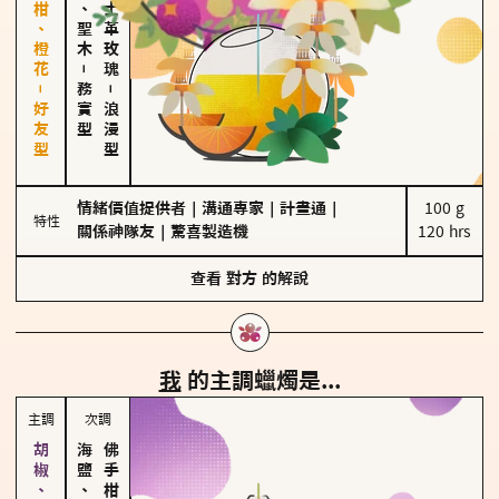
佛手柑、橙花－好友型
雪松、聖木
大馬士革玫瑰
－
務實型
－
浪漫型
情緒價值提供者
｜
溝通專家
｜
計畫通
｜
100 g

特性
關係神隊友
｜
驚喜製造機
120 hrs
查看
對方
的解說
我
的主調蠟燭是...
主調
次調
海鹽、雪花