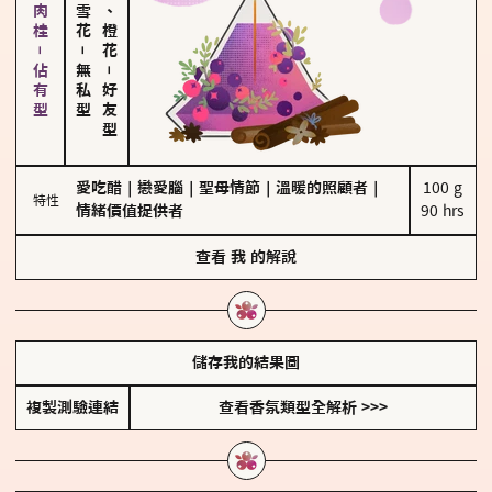
胡椒、肉桂－佔有型
佛手柑、橙花
－
無私型
－
好友型
愛吃醋
｜
戀愛腦
｜
聖母情節
｜
溫暖的照顧者
｜
100 g

特性
情緒價值提供者
90 hrs
查看
我
的解說
儲存我的結果圖
複製測驗連結
查看香氛類型全解析 >>>