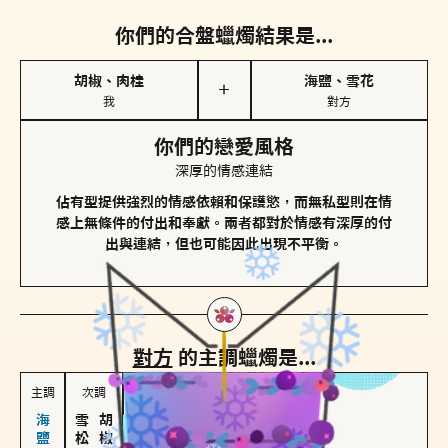
你們的合盤蠟燭結果是...
胡椒、肉桂
海鹽、雪花
＋
我
對方
你們的戀愛風格
深厚的情感連結
佔有型提供強烈的情感依賴和保護慾，而無私型則在情
感上無條件的付出和奉獻。兩者都對於情感有深厚的付
出與連結，但也可能因此出現不平衡。
對方
的主調蠟燭是...
主調
次調