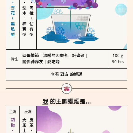
海鹽、雪花－無私型
雪松、聖木
胡椒、肉桂
－
－
務實型
佔有型
聖母情節
｜
溫暖的照顧者
｜
計畫通
｜
100 g

特性
關係神隊友
｜
愛吃醋
90 hrs
查看
對方
的解說
我
的主調蠟燭是...
主調
次調
皮革、琥珀