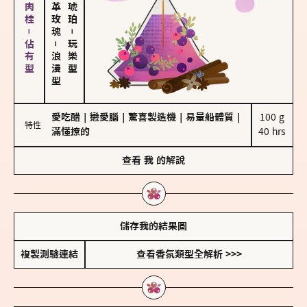
胡椒、肉桂－佔有型
大馬士革玫瑰
－
－
玩樂型
浪漫型
愛吃醋
｜
戀愛腦
｜
驚喜製造機
｜
易暈船體質
｜
100 g

特性
滿懂撩的
40 hrs
查看
我
的解說
儲存我的結果圖
複製測驗連結
查看香氛類型全解析 >>>