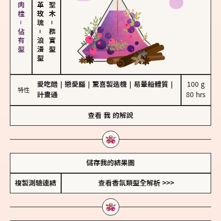
胡椒、肉桂－佔有型
大馬士革玫瑰
－
－
務實型
浪漫型
愛吃醋
｜
戀愛腦
｜
驚喜製造機
｜
易暈船體質
｜
100 g

特性
計畫通
80 hrs
查看
我
的解說
儲存我的結果圖
複製測驗連結
查看香氛類型全解析 >>>