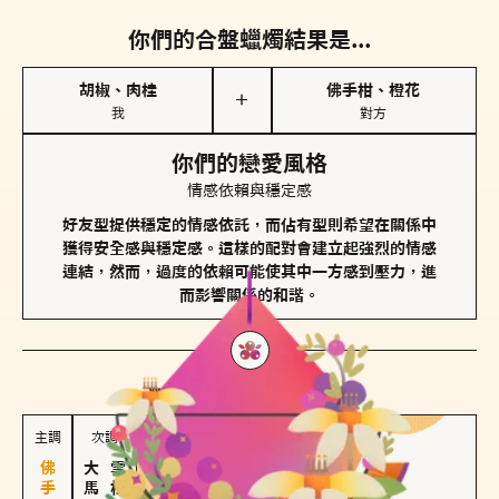
你們的合盤蠟燭結果是...
胡椒、肉桂
佛手柑、橙花
＋
我
對方
你們的戀愛風格
情感依賴與穩定感
好友型提供穩定的情感依託，而佔有型則希望在關係中
獲得安全感與穩定感。這樣的配對會建立起強烈的情感
連結，然而，過度的依賴可能使其中一方感到壓力，進
而影響關係的和諧。
對方
的主調蠟燭是...
主調
次調