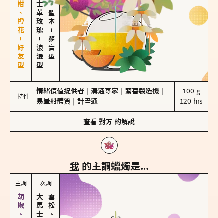
佛手柑、橙花－好友型
大馬士革玫瑰
雪松、聖木
－
－
務實型
浪漫型
情緒價值提供者
｜
溝通專家
｜
驚喜製造機
｜
100 g

特性
易暈船體質
｜
計畫通
120 hrs
查看
對方
的解說
我
的主調蠟燭是...
主調
次調
雪松、聖木