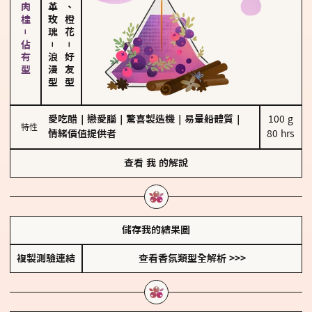
胡椒、肉桂－佔有型
大馬士革玫瑰
佛手柑、橙花
－
－
浪漫型
好友型
愛吃醋
｜
戀愛腦
｜
驚喜製造機
｜
易暈船體質
｜
100 g

特性
情緒價值提供者
80 hrs
查看
我
的解說
儲存我的結果圖
複製測驗連結
查看香氛類型全解析 >>>