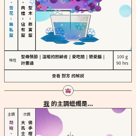
海鹽、雪花－無私型
胡椒、肉桂
雪松、聖木
－
－
佔有型
務實型
聖母情節
｜
溫暖的照顧者
｜
愛吃醋
｜
戀愛腦
｜
100 g

特性
計畫通
90 hrs
查看
對方
的解說
我
的主調蠟燭是...
主調
次調