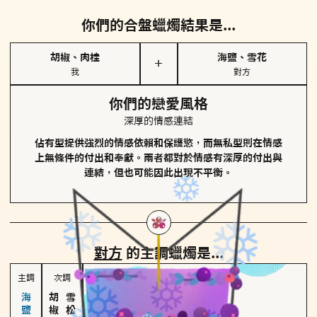
你們的合盤蠟燭結果是...
胡椒、肉桂
海鹽、雪花
＋
我
對方
你們的戀愛風格
深厚的情感連結
佔有型提供強烈的情感依賴和保護慾，而無私型則在情感
上無條件的付出和奉獻。兩者都對於情感有深厚的付出與
連結，但也可能因此出現不平衡。
對方
的主調蠟燭是...
主調
次調