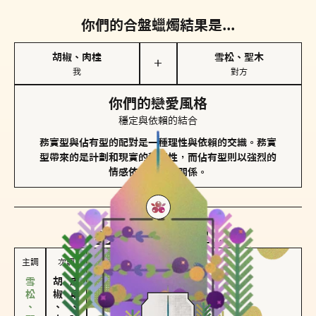
你們的合盤蠟燭結果是...
胡椒、肉桂
雪松、聖木
＋
我
對方
你們的戀愛風格
穩定與依賴的結合
務實型與佔有型的配對是一種理性與依賴的交織。務實
型帶來的是計劃和現實的穩定性，而佔有型則以強烈的
情感依賴來維護關係。
對方
的主調蠟燭是...
主調
次調
胡椒、肉桂
皮革、琥珀