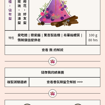
胡椒、肉桂－佔有型
－
－
浪漫型
好友型
愛吃醋
｜
戀愛腦
｜
驚喜製造機
｜
易暈船體質
｜
100 g

特性
情緒價值提供者
80 hrs
查看
我
的解說
儲存我的結果圖
複製測驗連結
查看香氛類型全解析 >>>