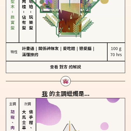
雪松、聖木－務實型
－
－
佔有型
玩樂型
計畫通
｜
關係神隊友
｜
愛吃醋
｜
戀愛腦
｜
100 g

特性
滿懂撩的
70 hrs
查看
對方
的解說
我
的主調蠟燭是...
主調
次調
大馬士革玫瑰
佛手柑、橙花