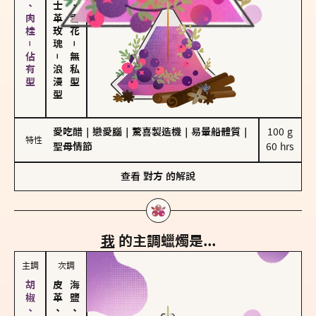
胡椒、肉桂－佔有型
大馬士革玫瑰
海鹽、雪花
－
－
無私型
浪漫型
愛吃醋
｜
戀愛腦
｜
驚喜製造機
｜
易暈船體質
｜
100 g

特性
聖母情節
60 hrs
查看
對方
的解說
我
的主調蠟燭是...
主調
次調
皮革、琥珀
海鹽、雪花