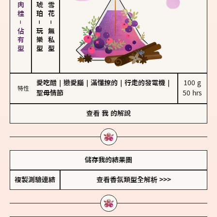
胡椒、肉桂－佔有型
－
－
玩樂型
無私型
愛吃醋
｜
戀愛腦
｜
滿懂撩的
｜
行走的發電機
｜
100 g

特性
聖母情節
50 hrs
查看
我
的解說
儲存我的結果圖
複製測驗連結
查看香氛類型全解析 >>>