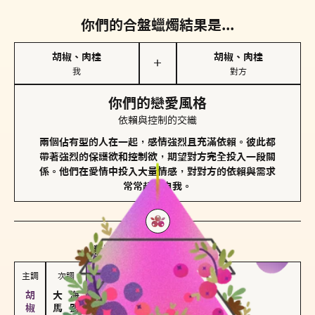
你們的合盤蠟燭結果是...
胡椒、肉桂
胡椒、肉桂
＋
我
對方
你們的戀愛風格
依賴與控制的交織
兩個佔有型的人在一起，感情強烈且充滿依賴。彼此都
帶著強烈的保護欲和控制欲，期望對方完全投入一段關
係。他們在愛情中投入大量情感，對對方的依賴與需求
常常超越自我。
對方
的主調蠟燭是...
主調
次調