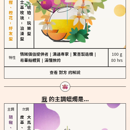
佛手柑、橙花－好友型
大馬士革玫瑰
皮革、琥珀
－
－
玩樂型
浪漫型
情緒價值提供者
｜
溝通專家
｜
驚喜製造機
｜
100 g

特性
易暈船體質
｜
滿懂撩的
80 hrs
查看
對方
的解說
我
的主調蠟燭是...
主調
次調
皮革、琥珀