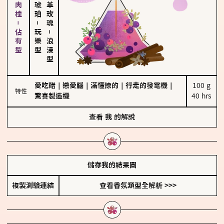
胡椒、肉桂－佔有型
大馬士革玫瑰
－
玩樂型
－
浪漫型
愛吃醋
｜
戀愛腦
｜
滿懂撩的
｜
行走的發電機
｜
100 g

特性
驚喜製造機
40 hrs
查看
我
的解說
儲存我的結果圖
複製測驗連結
查看香氛類型全解析 >>>