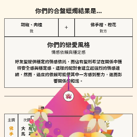
你們的合盤蠟燭結果是...
胡椒、肉桂
佛手柑、橙花
＋
我
對方
你們的戀愛風格
情感依賴與穩定感
好友型提供穩定的情感依託，而佔有型則希望在關係中獲
得安全感與穩定感。這樣的配對會建立起強烈的情感連
結，然而，過度的依賴可能使其中一方感到壓力，進而影
響關係的和諧。
對方
的主調蠟燭是...
主調
次調