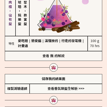
胡椒、肉桂－佔有型
－
－
玩樂型
務實型
愛吃醋
｜
戀愛腦
｜
滿懂撩的
｜
行走的發電機
｜
100 g

特性
計畫通
70 hrs
查看
我
的解說
儲存我的結果圖
複製測驗連結
查看香氛類型全解析 >>>