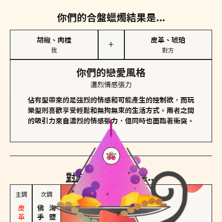
你們的合盤蠟燭結果是...
胡椒、肉桂
皮革、琥珀
＋
我
對方
你們的戀愛風格
濃烈情感張力
佔有型帶來的是強烈的情感和可能產生的控制欲，而玩
樂型則喜歡享受輕鬆和無拘無束的生活方式。兩者之間
的吸引力來自濃烈的情感張力，但同時也面臨著衝突。
對方
的主調蠟燭是...
主調
次調