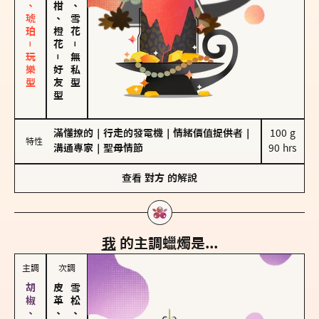
皮革、琥珀－玩樂型
佛手柑、橙花
海鹽、雪花
－
－
無私型
好友型
滿懂撩的
｜
行走的發電機
｜
情緒價值提供者
｜
100 g

特性
溝通專家
｜
聖母情節
90 hrs
查看
對方
的解說
我
的主調蠟燭是...
主調
次調
皮革、琥珀
雪松、聖木