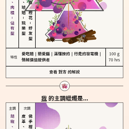
胡椒、肉桂－佔有型
皮革、琥珀
佛手柑、橙花
－
玩樂型
－
好友型
愛吃醋
｜
戀愛腦
｜
滿懂撩的
｜
行走的發電機
｜
100 g

特性
情緒價值提供者
70 hrs
查看
對方
的解說
我
的主調蠟燭是...
主調
次調
皮革、琥珀