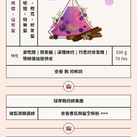
胡椒、肉桂－佔有型
佛手柑、橙花
－
玩樂型
－
好友型
愛吃醋
｜
戀愛腦
｜
滿懂撩的
｜
行走的發電機
｜
100 g

特性
情緒價值提供者
70 hrs
查看
我
的解說
儲存我的結果圖
複製測驗連結
查看香氛類型全解析 >>>