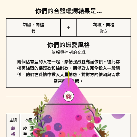
你們的合盤蠟燭結果是...
胡椒、肉桂
胡椒、肉桂
＋
我
對方
你們的戀愛風格
依賴與控制的交織
兩個佔有型的人在一起，感情強烈且充滿依賴。彼此都
帶著強烈的保護欲和控制欲，期望對方完全投入一段關
係。他們在愛情中投入大量情感，對對方的依賴與需求
常常超越自我。
對方
的主調蠟燭是...
主調
次調