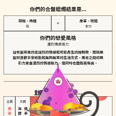
你們的合盤蠟燭結果是...
胡椒、肉桂
皮革、琥珀
＋
我
對方
你們的戀愛風格
濃烈情感張力
佔有型帶來的是強烈的情感和可能產生的控制欲，而玩樂
型則喜歡享受輕鬆和無拘無束的生活方式。兩者之間的吸
引力來自濃烈的情感張力，但同時也面臨著衝突。
對方
的主調蠟燭是...
主調
次調