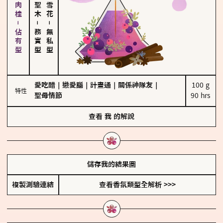
胡椒、肉桂－佔有型
－
－
務實型
無私型
愛吃醋
｜
戀愛腦
｜
計畫通
｜
關係神隊友
｜
100 g

特性
聖母情節
90 hrs
查看
我
的解說
儲存我的結果圖
複製測驗連結
查看香氛類型全解析 >>>