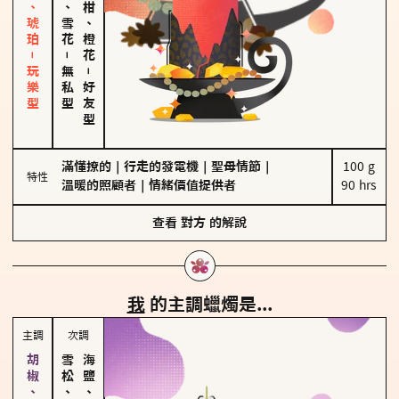
皮革、琥珀－玩樂型
海鹽、雪花
佛手柑、橙花
－
無私型
－
好友型
滿懂撩的
｜
行走的發電機
｜
聖母情節
｜
100 g

特性
溫暖的照顧者
｜
情緒價值提供者
90 hrs
查看
對方
的解說
我
的主調蠟燭是...
主調
次調
雪松、聖木
海鹽、雪花