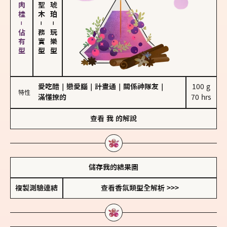
胡椒、肉桂－佔有型
－
－
務實型
玩樂型
愛吃醋
｜
戀愛腦
｜
計畫通
｜
關係神隊友
｜
100 g

特性
滿懂撩的
70 hrs
查看
我
的解說
儲存我的結果圖
複製測驗連結
查看香氛類型全解析 >>>