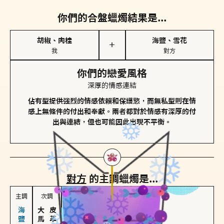
你們的合盤蠟燭結果是...
胡椒、肉桂
海鹽、雪花
＋
我
對方
你們的戀愛風格
深厚的情感連結
佔有型提供強烈的情感依賴和保護慾，而無私型則在情
感上無條件的付出和奉獻。兩者都對於情感有深厚的付
出與連結，但也可能因此出現不平衡。
對方
的主調蠟燭是...
主調
次調