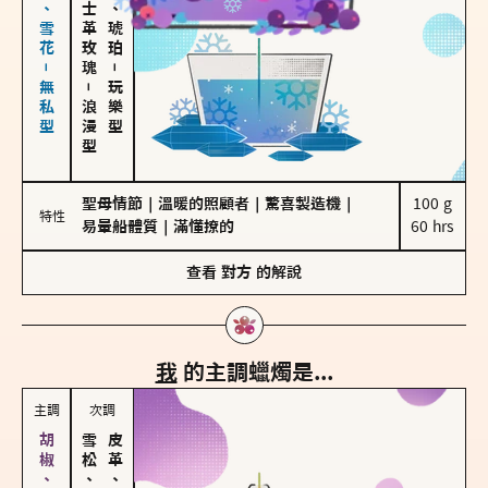
海鹽、雪花－無私型
大馬士革玫瑰
皮革、琥珀
－
－
玩樂型
浪漫型
聖母情節
｜
溫暖的照顧者
｜
驚喜製造機
｜
100 g

特性
易暈船體質
｜
滿懂撩的
60 hrs
查看
對方
的解說
我
的主調蠟燭是...
主調
次調
雪松、聖木
皮革、琥珀