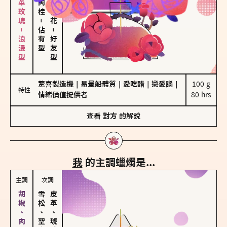
大馬士革玫瑰－浪漫型
－
佔有型
－
好友型
驚喜製造機
｜
易暈船體質
｜
愛吃醋
｜
戀愛腦
｜
100 g

特性
情緒價值提供者
80 hrs
查看
對方
的解說
我
的主調蠟燭是...
主調
次調
雪松、聖木
皮革、琥珀