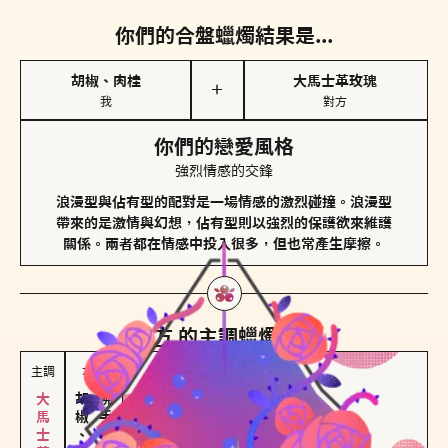
你們的合盤蠟燭結果是...
胡椒、肉桂
大馬士革玫瑰
＋
我
對方
你們的戀愛風格
強烈情感的交鋒
浪漫型與佔有型的配對是一場情感的激烈碰撞。浪漫型
帶來的是激情與幻想，佔有型則以強烈的保護欲來維護
關係。兩者都在情感中投入很多，但也常產生摩擦。
對方
的主調蠟燭是...
主調
次調
胡椒、肉桂
佛手柑、橙花