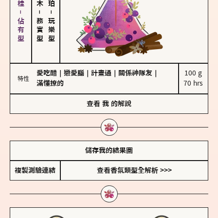
胡椒、肉桂－佔有型
－
－
務實型
玩樂型
愛吃醋
｜
戀愛腦
｜
計畫通
｜
關係神隊友
｜
100 g

特性
滿懂撩的
70 hrs
查看
我
的解說
儲存我的結果圖
複製測驗連結
查看香氛類型全解析 >>>